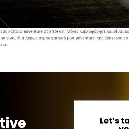
τας κάποιο adventure στο Steam. Μόλις κυκλοφόρησε και είναι κ
a είναι ένα άκρως ατμοσφαιρικό μίνι adventure, της Senscape το
ου...
tive
Let’s t
yo