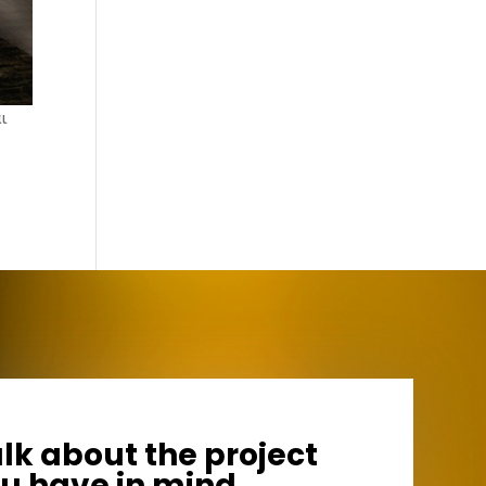
αι
alk about the project
u have in mind.