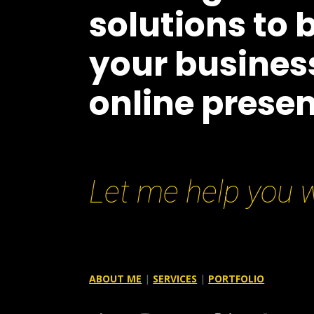
solutions to 
your busines
online prese
Let me help you w
ABOUT ME
|
SERVICES
|
PORTFOLIO