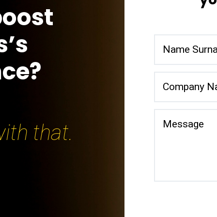
boost
s’s
nce?
ith that.