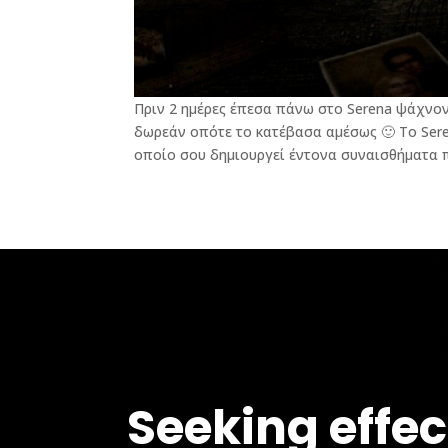
Πριν 2 ημέρες έπεσα πάνω στο Serena ψάχνον
δωρεάν οπότε το κατέβασα αμέσως 🙂 Το Seren
οποίο σου δημιουργεί έντονα συναισθήματα π
Seeking effec