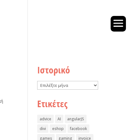
Ιστορικό
Ιστορικό
Ετικέτες
κή
advice
AI
angularJS
divi
eshop
facebook
games
gaming
invoice